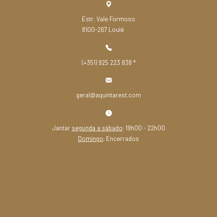
Estr. Vale Formoso
8100-267 Loulé
(+351) 925 223 838
*
geral@aquintarest.com
Jantar
segunda a sábado
: 19h00 - 22h00
Domingo
: Encerrados